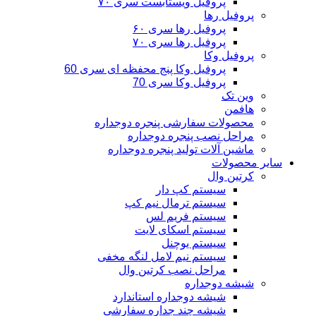
پروفیل ویستابست سری ۷۰
پروفیل رها
پروفیل رها سری ۶۰
پروفیل رها سری ۷۰
پروفیل وکا
پروفیل وکا پنج محفظه ای سری 60
پروفیل وکا سری 70
وین تک
هافمن
محصولات سفارشی پنجره دوجداره
مراحل نصب پنجره دوجداره
ماشین آلات تولید پنجره دوجداره
سایر محصولات
کرتین وال
سیستم کپ دار
سیستم ترمال نیم کپ
سیستم فریم لس
سیستم اسکای لایت
سیستم یوچنل
سیستم نیم لامل لنگه مخفی
مراحل نصب کرتین وال
شیشه دوجداره
شیشه دوجداره استاندارد
شیشه چند جداره سفارشی