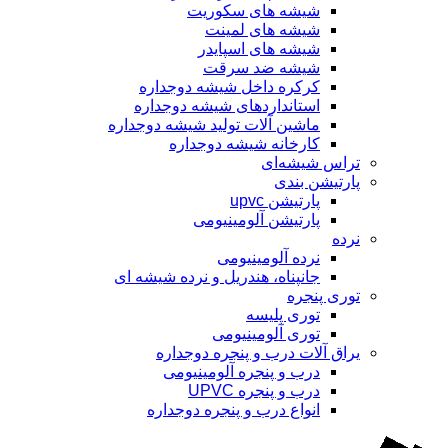
شیشه های سکوریت
شیشه های لمینت
شیشه های اسپایدر
شیشه ضد سرقت
کرکره داخل شیشه دوجداره
استانداردهای شیشه دوجداره
ماشین آلات تولید شیشه دوجداره
کارخانه شیشه دوجداره
تراس شیشه‌ای
پارتیشن بندی
پارتیشن upvc
پارتیشن آلومینیومی
نرده
نرده آلومینیومی
جانپناه، هندریل و نرده شیشه ای
توری پنجره
توری پلیسه
توری آلومینیومی
یراق آلات درب و پنجره دوجداره
درب و پنجره آلومینیومی
درب و پنجره UPVC
انواع درب و پنجره دوجداره