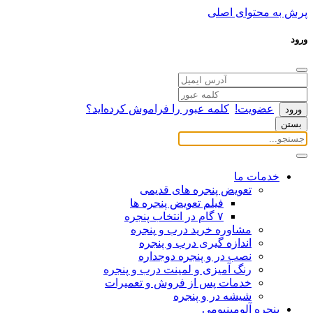
پرش به محتوای اصلی
ورود
عضویت!
کلمه عبور را فراموش کرده‌اید؟
بستن
خدمات ما
تعویض پنجره های قدیمی
فیلم تعویض پنجره ها
۷ گام در انتخاب پنجره
مشاوره خرید درب و پنجره
اندازه گیری درب و پنجره
نصب در و پنجره دوجداره
رنگ آمیزی و لمینت درب و پنجره
خدمات پس از فروش و تعمیرات
شیشه در و پنجره
پنجره آلومینیومی