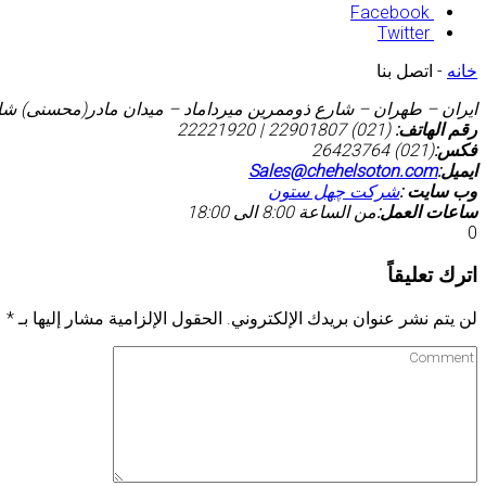
Facebook
Twitter
خانه
-
اتصل بنا
ایران – طهران – شارع ذوممرین میرداماد – میدان مادر(محسنی) شارع بهروز –
رقم الهاتف:
(021) 22901807 | 22221920
فکس:
(021) 26423764
ایمیل:
Sales@chehelsoton.com
وب سایت :
شرکت چهل ستون
ساعات العمل:
من الساعة 8:00 الی 18:00
0
اترك تعليقاً
لن يتم نشر عنوان بريدك الإلكتروني.
الحقول الإلزامية مشار إليها بـ
*