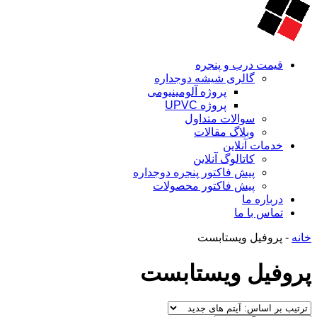
قیمت درب و پنجره
گالری شیشه دوجداره
پروژه آلومینیومی
پروژه UPVC
سوالات متداول
وبلاگ مقالات
خدمات آنلاین
کاتالوگ آنلاین
پیش فاکتور پنجره دوجداره
پیش فاکتور محصولات
درباره ما
تماس با ما
خانه
-
پروفیل ویستابست
پروفیل ویستابست