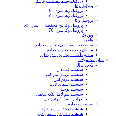
پروفیل ویستابست سری ۷۰
پروفیل رها
پروفیل رها سری ۶۰
پروفیل رها سری ۷۰
پروفیل وکا
پروفیل وکا پنج محفظه ای سری 60
پروفیل وکا سری 70
وین تک
هافمن
محصولات سفارشی پنجره دوجداره
مراحل نصب پنجره دوجداره
ماشین آلات تولید پنجره دوجداره
سایر محصولات
کرتین وال
سیستم کپ دار
سیستم ترمال نیم کپ
سیستم فریم لس
سیستم اسکای لایت
سیستم یوچنل
سیستم نیم لامل لنگه مخفی
مراحل نصب کرتین وال
شیشه دوجداره
شیشه دوجداره استاندارد
شیشه چند جداره سفارشی