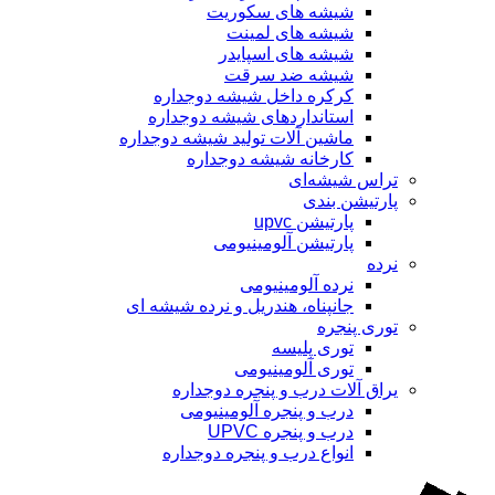
شیشه های سکوریت
شیشه های لمینت
شیشه های اسپایدر
شیشه ضد سرقت
کرکره داخل شیشه دوجداره
استانداردهای شیشه دوجداره
ماشین آلات تولید شیشه دوجداره
کارخانه شیشه دوجداره
تراس شیشه‌ای
پارتیشن بندی
پارتیشن upvc
پارتیشن آلومینیومی
نرده
نرده آلومینیومی
جانپناه، هندریل و نرده شیشه ای
توری پنجره
توری پلیسه
توری آلومینیومی
یراق آلات درب و پنجره دوجداره
درب و پنجره آلومینیومی
درب و پنجره UPVC
انواع درب و پنجره دوجداره