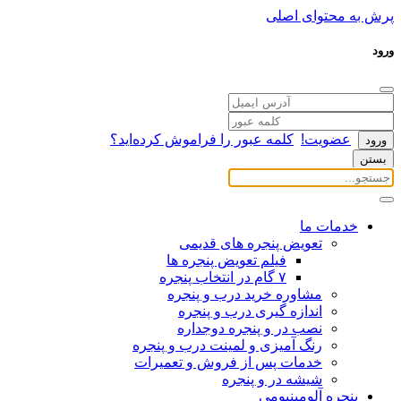
پرش به محتوای اصلی
ورود
عضویت!
کلمه عبور را فراموش کرده‌اید؟
بستن
خدمات ما
تعویض پنجره های قدیمی
فیلم تعویض پنجره ها
۷ گام در انتخاب پنجره
مشاوره خرید درب و پنجره
اندازه گیری درب و پنجره
نصب در و پنجره دوجداره
رنگ آمیزی و لمینت درب و پنجره
خدمات پس از فروش و تعمیرات
شیشه در و پنجره
پنجره آلومینیومی