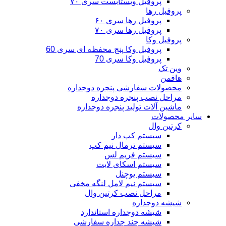
پروفیل ویستابست سری ۷۰
پروفیل رها
پروفیل رها سری ۶۰
پروفیل رها سری ۷۰
پروفیل وکا
پروفیل وکا پنج محفظه ای سری 60
پروفیل وکا سری 70
وین تک
هافمن
محصولات سفارشی پنجره دوجداره
مراحل نصب پنجره دوجداره
ماشین آلات تولید پنجره دوجداره
سایر محصولات
کرتین وال
سیستم کپ دار
سیستم ترمال نیم کپ
سیستم فریم لس
سیستم اسکای لایت
سیستم یوچنل
سیستم نیم لامل لنگه مخفی
مراحل نصب کرتین وال
شیشه دوجداره
شیشه دوجداره استاندارد
شیشه چند جداره سفارشی