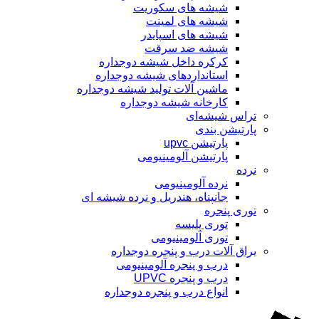
شیشه های سکوریت
شیشه های لمینت
شیشه های اسپایدر
شیشه ضد سرقت
کرکره داخل شیشه دوجداره
استانداردهای شیشه دوجداره
ماشین آلات تولید شیشه دوجداره
کارخانه شیشه دوجداره
تراس شیشه‌ای
پارتیشن بندی
پارتیشن upvc
پارتیشن آلومینیومی
نرده
نرده آلومینیومی
جانپناه، هندریل و نرده شیشه ای
توری پنجره
توری پلیسه
توری آلومینیومی
یراق آلات درب و پنجره دوجداره
درب و پنجره آلومینیومی
درب و پنجره UPVC
انواع درب و پنجره دوجداره