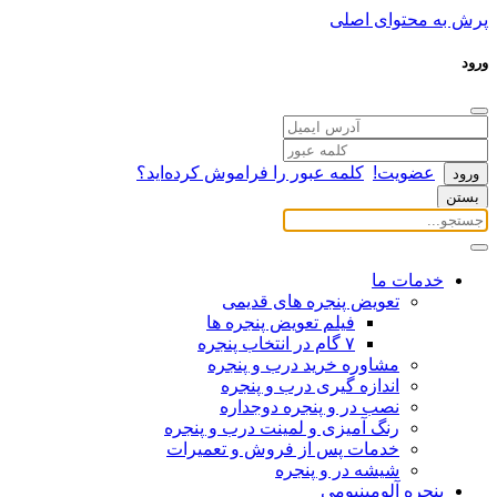
پرش به محتوای اصلی
ورود
عضویت!
کلمه عبور را فراموش کرده‌اید؟
بستن
خدمات ما
تعویض پنجره های قدیمی
فیلم تعویض پنجره ها
۷ گام در انتخاب پنجره
مشاوره خرید درب و پنجره
اندازه گیری درب و پنجره
نصب در و پنجره دوجداره
رنگ آمیزی و لمینت درب و پنجره
خدمات پس از فروش و تعمیرات
شیشه در و پنجره
پنجره آلومینیومی