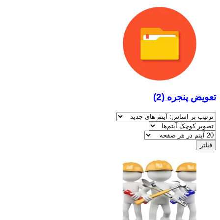
تعویض پنجره
(2)