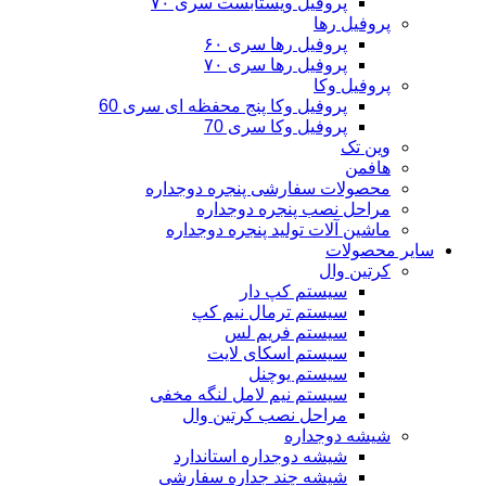
پروفیل ویستابست سری ۷۰
پروفیل رها
پروفیل رها سری ۶۰
پروفیل رها سری ۷۰
پروفیل وکا
پروفیل وکا پنج محفظه ای سری 60
پروفیل وکا سری 70
وین تک
هافمن
محصولات سفارشی پنجره دوجداره
مراحل نصب پنجره دوجداره
ماشین آلات تولید پنجره دوجداره
سایر محصولات
کرتین وال
سیستم کپ دار
سیستم ترمال نیم کپ
سیستم فریم لس
سیستم اسکای لایت
سیستم یوچنل
سیستم نیم لامل لنگه مخفی
مراحل نصب کرتین وال
شیشه دوجداره
شیشه دوجداره استاندارد
شیشه چند جداره سفارشی