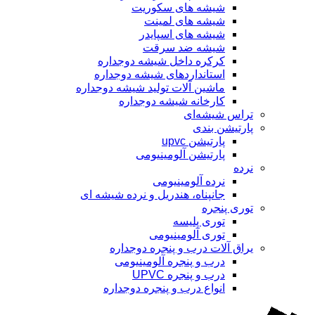
شیشه های سکوریت
شیشه های لمینت
شیشه های اسپایدر
شیشه ضد سرقت
کرکره داخل شیشه دوجداره
استانداردهای شیشه دوجداره
ماشین آلات تولید شیشه دوجداره
کارخانه شیشه دوجداره
تراس شیشه‌ای
پارتیشن بندی
پارتیشن upvc
پارتیشن آلومینیومی
نرده
نرده آلومینیومی
جانپناه، هندریل و نرده شیشه ای
توری پنجره
توری پلیسه
توری آلومینیومی
یراق آلات درب و پنجره دوجداره
درب و پنجره آلومینیومی
درب و پنجره UPVC
انواع درب و پنجره دوجداره