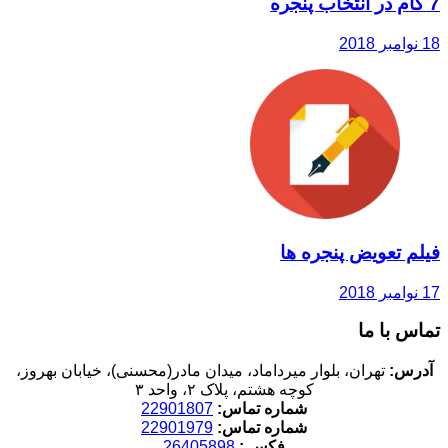
7 گام در انتخاب پنجره
18 نوامبر 2018
فیلم تعویض پنجره ها
17 نوامبر 2018
تماس با ما
آدرس:
تهران، بلوار میرداماد، میدان مادر(محسنی)، خیابان بهروز،
کوچه هشتم، پلاک ۲، واحد ۳
شماره تماس:
22901807
شماره تماس:
22901979
فکس :
26405898