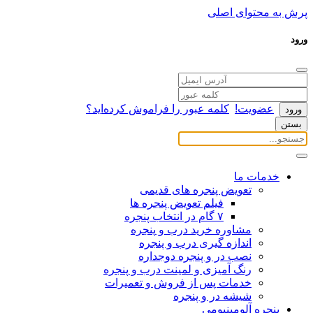
پرش به محتوای اصلی
ورود
عضویت!
کلمه عبور را فراموش کرده‌اید؟
بستن
خدمات ما
تعویض پنجره های قدیمی
فیلم تعویض پنجره ها
۷ گام در انتخاب پنجره
مشاوره خرید درب و پنجره
اندازه گیری درب و پنجره
نصب در و پنجره دوجداره
رنگ آمیزی و لمینت درب و پنجره
خدمات پس از فروش و تعمیرات
شیشه در و پنجره
پنجره آلومینیومی