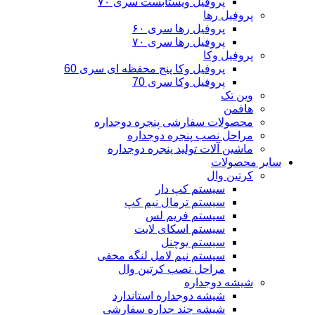
پروفیل ویستابست سری ۷۰
پروفیل رها
پروفیل رها سری ۶۰
پروفیل رها سری ۷۰
پروفیل وکا
پروفیل وکا پنج محفظه ای سری 60
پروفیل وکا سری 70
وین تک
هافمن
محصولات سفارشی پنجره دوجداره
مراحل نصب پنجره دوجداره
ماشین آلات تولید پنجره دوجداره
سایر محصولات
کرتین وال
سیستم کپ دار
سیستم ترمال نیم کپ
سیستم فریم لس
سیستم اسکای لایت
سیستم یوچنل
سیستم نیم لامل لنگه مخفی
مراحل نصب کرتین وال
شیشه دوجداره
شیشه دوجداره استاندارد
شیشه چند جداره سفارشی