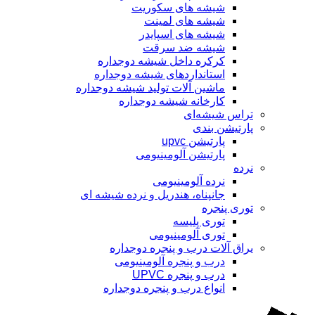
شیشه های سکوریت
شیشه های لمینت
شیشه های اسپایدر
شیشه ضد سرقت
کرکره داخل شیشه دوجداره
استانداردهای شیشه دوجداره
ماشین آلات تولید شیشه دوجداره
کارخانه شیشه دوجداره
تراس شیشه‌ای
پارتیشن بندی
پارتیشن upvc
پارتیشن آلومینیومی
نرده
نرده آلومینیومی
جانپناه، هندریل و نرده شیشه ای
توری پنجره
توری پلیسه
توری آلومینیومی
یراق آلات درب و پنجره دوجداره
درب و پنجره آلومینیومی
درب و پنجره UPVC
انواع درب و پنجره دوجداره