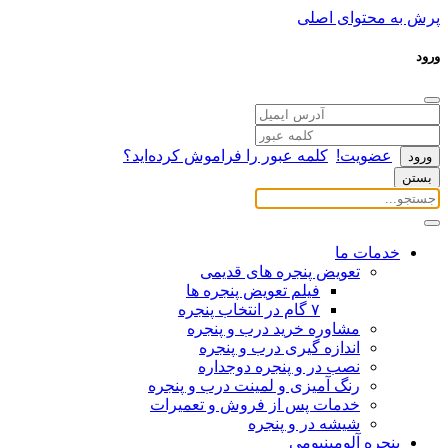
پرش به محتوای اصلی
ورود
عضویت!
کلمه عبور را فراموش کرده‌اید؟
بستن
خدمات ما
تعویض پنجره های قدیمی
فیلم تعویض پنجره ها
۷ گام در انتخاب پنجره
مشاوره خرید درب و پنجره
اندازه گیری درب و پنجره
نصب در و پنجره دوجداره
رنگ آمیزی و لمینت درب و پنجره
خدمات پس از فروش و تعمیرات
شیشه در و پنجره
پنجره آلومینیومی